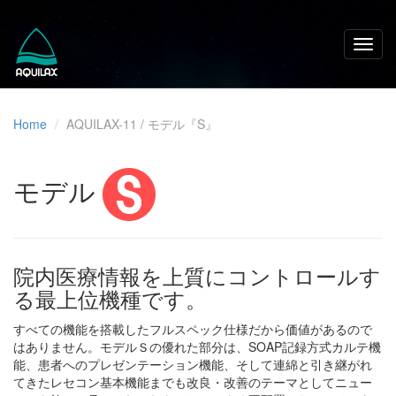
Home
AQUILAX-11 / モデル『S』
モデル
院内医療情報を上質にコントロールす
る最上位機種です。
すべての機能を搭載したフルスペック仕様だから価値があるので
はありません。モデルＳの優れた部分は、SOAP記録方式カルテ機
能、患者へのプレゼンテーション機能、そして連綿と引き継がれ
てきたレセコン基本機能までも改良・改善のテーマとしてニュー