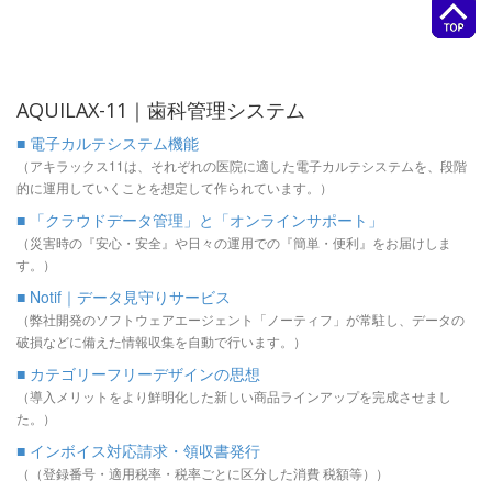
AQUILAX-11｜歯科管理システム
■ 電子カルテシステム機能
（アキラックス11は、それぞれの医院に適した電子カルテシステムを、段階
的に運用していくことを想定して作られています。）
■ 「クラウドデータ管理」と「オンラインサポート」
（災害時の『安心・安全』や日々の運用での『簡単・便利』をお届けしま
す。）
■ Notif｜データ見守りサービス
（弊社開発のソフトウェアエージェント「ノーティフ」が常駐し、データの
破損などに備えた情報収集を自動で行います。）
■ カテゴリーフリーデザインの思想
（導入メリットをより鮮明化した新しい商品ラインアップを完成させまし
た。）
■ インボイス対応請求・領収書発行
（（登録番号・適用税率・税率ごとに区分した消費 税額等））