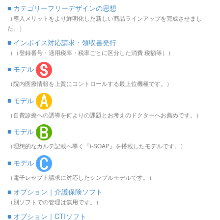
■ カテゴリーフリーデザインの思想
（導入メリットをより鮮明化した新しい商品ラインアップを完成させまし
た。）
■ インボイス対応請求・領収書発行
（（登録番号・適用税率・税率ごとに区分した消費 税額等））
■ モデル
（院内医療情報を上質にコントロールする最上位機種です。）
■ モデル
（自費診療への誘導を何よりの課題とお考えのドクターへお薦めです。）
■ モデル
（理想的なカルテ記載へ導く『i-SOAP』を搭載したモデルです。）
■ モデル
（電子レセプト請求に対応したシンプルモデルです。）
■ オプション｜介護保険ソフト
（別ソフトでの管理は無用です。）
■ オプション｜CTIソフト